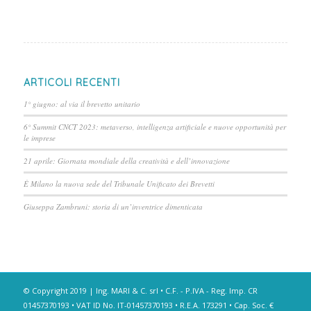
ARTICOLI RECENTI
1° giugno: al via il brevetto unitario
6° Summit CNCT 2023: metaverso, intelligenza artificiale e nuove opportunità per
le imprese
21 aprile: Giornata mondiale della creatività e dell’innovazione
È Milano la nuova sede del Tribunale Unificato dei Brevetti
Giuseppa Zambruni: storia di un’inventrice dimenticata
© Copyright 2019 | Ing. MARI & C. srl • C.F. - P.IVA - Reg. Imp. CR
01457370193 • VAT ID No. IT-01457370193 • R.E.A. 173291 • Cap. Soc. €